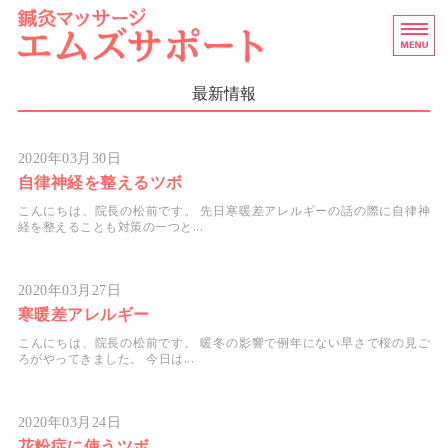
訪問鍼灸マッサージなら
横浜
ホーム
最新情報
訪問マッサージについて
2020年03月30日
自律神経を整えるツボ
ご利用者様の声
こんにちは、院長の松前です。 先日寒暖差アレルギーの話の際に自律神
経を整えることも対策の一つと...
スタッフ紹介
2020年03月27日
お問い合わせ
寒暖差アレルギー
こんにちは、院長の松前です。 暖冬の影響で例年にない早さで桜の見ご
ろがやってきました。 今日は...
2020年03月24日
花粉症に使うツボ